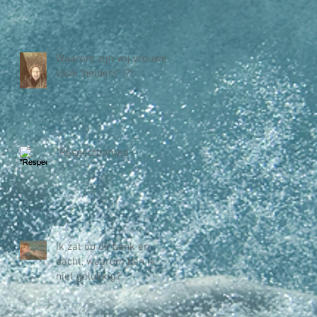
Waarom zijn wij vrouwen
vaak 'helpers' !?!
"Respectberoep"
Ik zat op de bank en
dacht; waarom ben ik
niet gelukkig?