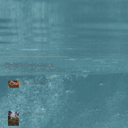
Recente berichten
De apenrots
Verbindend...