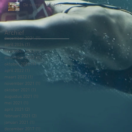
De schroot, de stort
Archief
december 2024
(1)
1 post
april 2024
(1)
1 post
november 2023
(1)
1 post
december 2022
(1)
1 post
oktober 2022
(1)
1 post
april 2022
(1)
1 post
maart 2022
(1)
1 post
november 2021
(1)
1 post
oktober 2021
(1)
1 post
augustus 2021
(1)
1 post
mei 2021
(1)
1 post
april 2021
(2)
2 posts
februari 2021
(2)
2 posts
januari 2021
(1)
1 post
december 2017
(1)
1 post