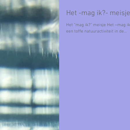
Het -mag ik?- meisj
Het “mag ik?” meisje Het –mag ik-
een toffe natuuractiviteit in de...