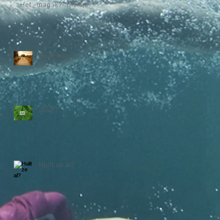
Het -mag ik?- meisje
Heimwee
JEUK!
Huilt ze al?