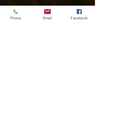
Phone
Email
Facebook
Stippen zetten zoals de
aboriginals!
Dotpainting (schilderen in stippen) is de
traditionele teken- en schildertechniek van de
Australische Aboriginals. Gebeurde dit...