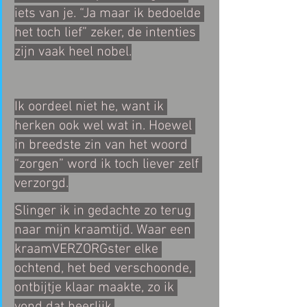
iets van je. “Ja maar ik bedoelde 
het toch lief” zeker, de intenties 
zijn vaak heel nobel.
Ik oordeel niet he, want ik 
herken ook wel wat in. Hoewel 
in breedste zin van het woord 
“zorgen” word ik toch liever zelf 
verzorgd.
Slinger ik in gedachte zo terug 
naar mijn kraamtijd. Waar een 
kraamVERZORGster elke 
ochtend, het bed verschoonde, 
ontbijtje klaar maakte, zo ik 