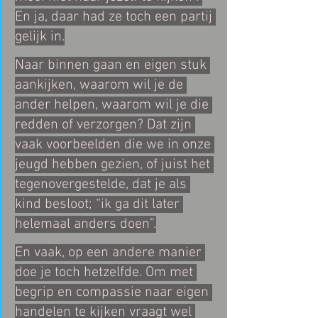
En ja, daar had ze toch een partij 
gelijk in.
Naar binnen gaan en eigen stuk 
aankijken, waarom wil je de 
ander helpen, waarom wil je die 
redden of verzorgen? Dat zijn 
vaak voorbeelden die we in onze 
jeugd hebben gezien, of juist het 
tegenovergestelde, dat je als 
kind besloot; “ik ga dit later 
helemaal anders doen”.
En vaak, op een andere manier 
doe je toch hetzelfde. Om met 
begrip en compassie naar eigen 
handelen te kijken vraagt wel 