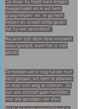
“Ja maar, hij heeft nare dingen 
meegemaakt en ik wil hem 
graag helpen” en “ik ga hem 
helpen en zoveel liefde geven 
dat hij wel veranderd”. 
Na jaren zijn deze lieve vrouwen 
teleurgesteld, want het is niet 
gelukt.
Ze hebben eerst nog harder hun 
best gedaan, om hem te pleasen 
en door zich weg te cijferen.  Ze 
zijn aan zichzelf gaan twijfelen, 
met alle gevolgen van dien.