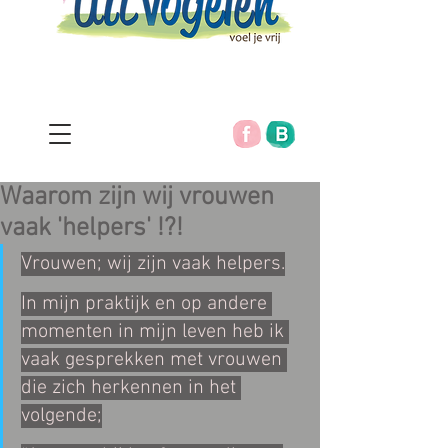
Waarom zijn wij vrouwen
vaak 'helpers' !?!
V
rouwen; wij zijn vaak helpers.
In mijn praktijk en op andere 
momenten in mijn leven heb ik 
vaak gesprekken met vrouwen 
die zich herkennen in het 
volgende;