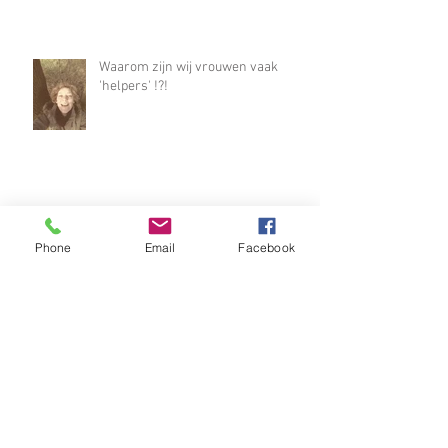
Waarom zijn wij vrouwen vaak
'helpers' !?!
"Respectberoep"
Phone
Email
Facebook
Ik zat op de bank en dacht; waarom
ben ik niet gelukkig?