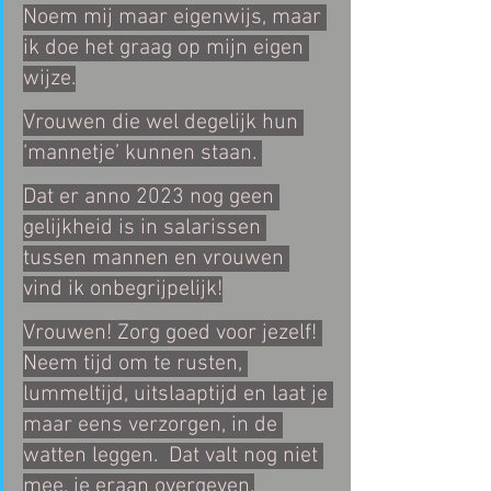
Noem mij maar eigenwijs, maar 
ik doe het graag op mijn eigen 
wijze.
Vrouwen die wel degelijk hun 
‘mannetje’ kunnen staan. 
Dat er anno 2023 nog geen 
gelijkheid is in salarissen 
tussen mannen en vrouwen 
vind ik onbegrijpelijk!
Vrouwen! Zorg goed voor jezelf! 
Neem tijd om te rusten, 
lummeltijd, uitslaaptijd en laat je 
maar eens verzorgen, in de 
watten leggen.  Dat valt nog niet 
mee, je eraan overgeven.