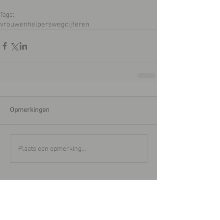
Tags:
vrouwenhelpers
wegcijferen
Opmerkingen
Plaats een opmerking...