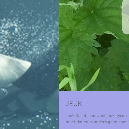
JEUK!
Jeuk Ik heb heel veel jeuk, fysiek maar k
moet dat eens anders gaan doen!