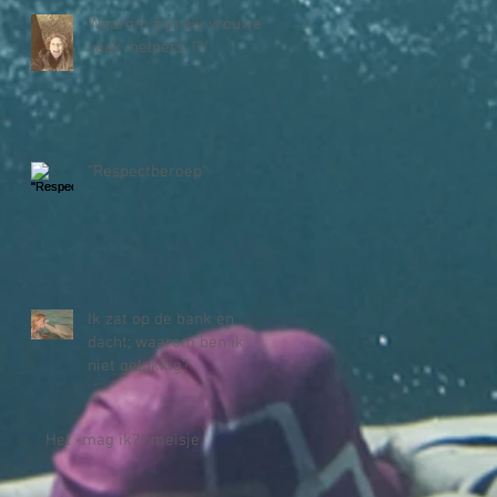
Waarom zijn wij vrouwen
vaak 'helpers' !?!
"Respectberoep"
Ik zat op de bank en
dacht; waarom ben ik
niet gelukkig?
Het -mag ik?- meisje