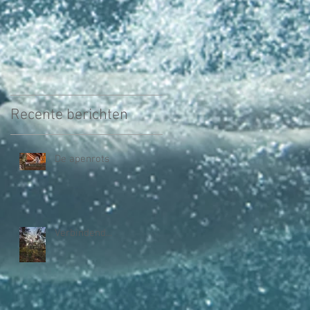
Recente berichten
De apenrots
Verbindend...