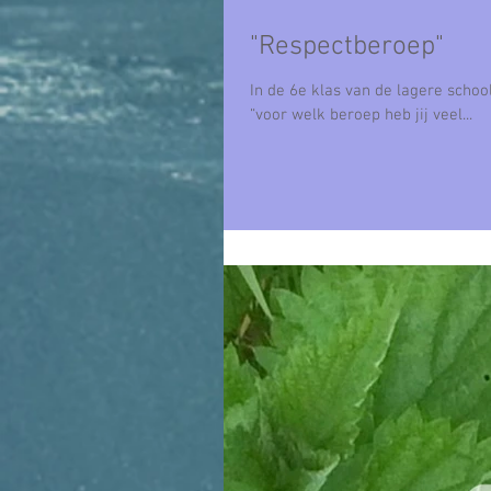
"Respectberoep"
In de 6e klas van de lagere school
“voor welk beroep heb jij veel...