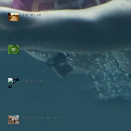
Heimwee
JEUK!
Huilt ze al?
De schroot, de stort