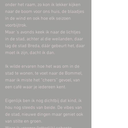
onder het raam, zo kon ik lekker kijken 
naar de boom voor ons huis, de blaadjes 
in de wind en ook hoe elk seizoen 
voorbijtrok.
Maar ’s avonds keek ik naar de lichtjes 
in de stad, achter al die weilanden, daar 
lag de stad Breda, dáár gebeurt het, daar 
moet ik zijn, dacht ik dan.
Ik wilde ervaren hoe het was om in de 
stad te wonen, te voet naar de Bommel, 
maar ik miste het “cheers” gevoel, van 
een café waar je iedereen kent.
Eigenlijk ben ik nog dichtbij dat kind, ik 
hou nog steeds van beide. De vibes van 
de stad, nieuwe dingen maar geniet ook 
van stilte en groen.