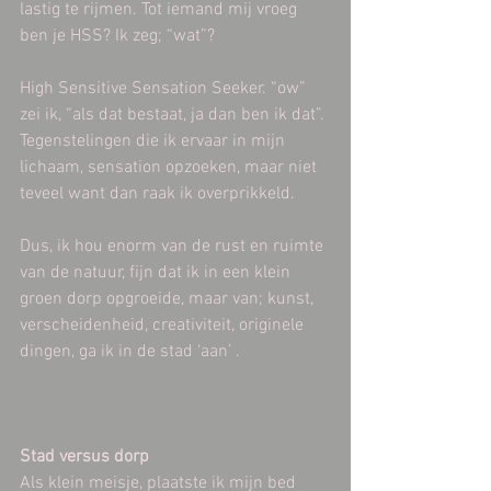
lastig te rijmen. Tot iemand mij vroeg 
ben je HSS? Ik zeg; “wat”?
High Sensitive Sensation Seeker. “ow” 
zei ik, “als dat bestaat, ja dan ben ik dat”. 
Tegenstelingen die ik ervaar in mijn 
lichaam, sensation opzoeken, maar niet 
teveel want dan raak ik overprikkeld.
Dus, ik hou enorm van de rust en ruimte 
van de natuur, fijn dat ik in een klein 
groen dorp opgroeide, maar van; kunst, 
verscheidenheid, creativiteit, originele 
dingen, ga ik in de stad ‘aan’ .
Stad versus dorp
Als klein meisje, plaatste ik mijn bed 