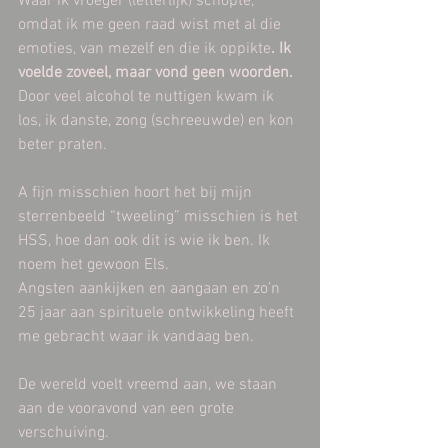
Waar ik vroeger (letterlijk) schopte, 
omdat ik me geen raad wist met al die 
emoties, van mezelf en die ik oppikte
. Ik 
voelde zoveel, maar vond geen woorden.
Door veel alcohol te nuttigen kwam ik 
los, ik danste, zong (schreeuwde) en kon 
beter praten.
A fijn misschien hoort het bij mijn 
sterrenbeeld “tweeling” misschien is het 
HSS, hoe dan ook dit is wie ik ben. Ik 
noem het gewoon Els.
Angsten aankijken en aangaan en zo’n 
25 jaar aan spirituele ontwikkeling heeft 
me gebracht waar ik vandaag ben.
De wereld voelt vreemd aan, we staan 
aan de vooravond van een grote 
verschuiving.