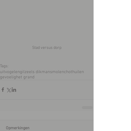
Stad versus dorp
Tags:
uitvogelen
gilze
els dikmans
molenchot
huilen
gevoelig
het grand
Opmerkingen