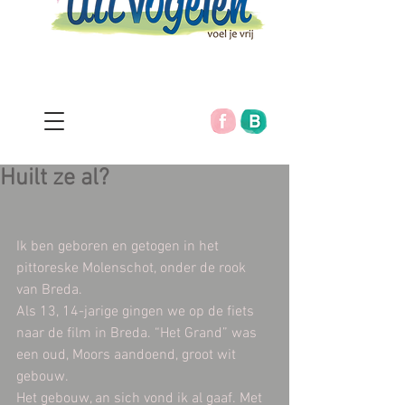
Huilt ze al?
Ik ben geboren en getogen in het 
pittoreske Molenschot, onder de rook 
van Breda.
Als 13, 14-jarige gingen we op de fiets 
naar de film in Breda. “Het Grand” was 
een oud, Moors aandoend, groot wit 
gebouw.
Het gebouw, an sich vond ik al gaaf. Met 