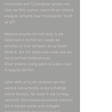
misschien wel 10 jongeren gingen we 
naar de film, samen naast elkaar zittend, 
vroeg er iemand naar mij kijkend; “huilt 
ze al?”.
Meestal duurde dit niet lang, ik zat 
helemaal in de film en voelde de 
emoties in mijn lichaam, en ja huilen 
deed ik. Als het zielig was maar ook als 
het juist heel liefdevol was.
Waar andere rustig zaten te kijken, liep 
ik leeg bij de film.
Later zelfs al bij de reclame van het 
wereld natuurfonds, al die schattige 
kleine diertjes. Nu weet ik dat is hoog 
sensitief. De meeste sensitieve mensen 
die ik kende waren wat verlegen, 