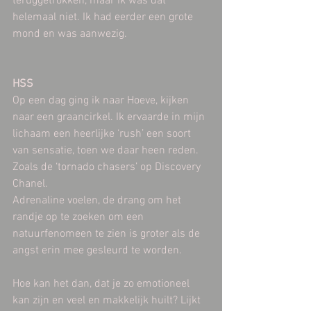
teruggetrokken, maar ik was dat 
helemaal niet. Ik had eerder een grote 
mond en was aanwezig.
HSS
Op een dag ging ik naar Hoeve, kijken 
naar een graancirkel. Ik ervaarde in mijn 
lichaam een heerlijke ‘rush’ een soort 
van sensatie, toen we daar heen reden. 
Zoals de ‘tornado chasers’ op Discovery 
Chanel.
Adrenaline voelen, de drang om het 
randje op te zoeken om een 
natuurfenomeen te zien is groter als de 
angst erin mee gesleurd te worden.
Hoe kan het dan, dat je zo emotioneel 
kan zijn en veel en makkelijk huilt? Lijkt 