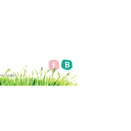
rwaarden
orwaarden
Privacy
Uitvogelen © 2018