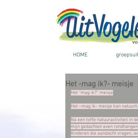
HOME
groepsui
Het -mag ik?- meisje
Het “mag ik?” meisje
Het –mag ik- meisje kan natuurlij
Na een toffe natuuractiviteit in d
mijn gedachten even rondhangen
Kinderen die aandacht vragen, ie