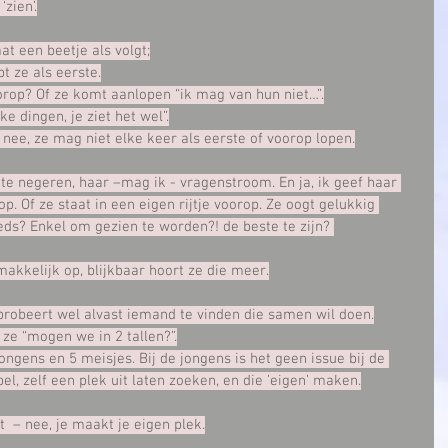
zien’.
at een beetje als volgt;
 ze als eerste.
orop? Of ze komt aanlopen “ik mag van hun niet…”.
ke dingen, je ziet het wel”.
 nee, ze mag niet elke keer als eerste of voorop lopen.
e negeren, haar –mag ik - vragenstroom. En ja, ik geef haar 
p. Of ze staat in een eigen rijtje voorop. Ze oogt gelukkig 
ds? Enkel om gezien te worden?! de beste te zijn? 
akkelijk op, blijkbaar hoort ze die meer.
 probeert wel alvast iemand te vinden die samen wil doen.
 ze “mogen we in 2 tallen?”.
jongens en 5 meisjes. Bij de jongens is het geen issue bij de 
pel, zelf een plek uit laten zoeken, en die ’eigen’ maken.
  – nee, je maakt je eigen plek.