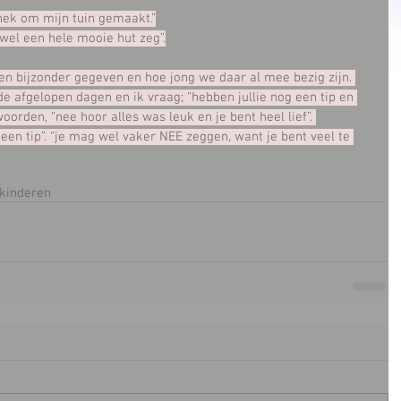
 hek om mijn tuin gemaakt.”
s wel een hele mooie hut zeg”.
 een bijzonder gegeven en hoe jong we daar al mee bezig zijn. 
e afgelopen dagen en ik vraag; “hebben jullie nog een tip en 
woorden, “nee hoor alles was leuk en je bent heel lief”. 
een tip”. “je mag wel vaker NEE zeggen, want je bent veel te 
kinderen