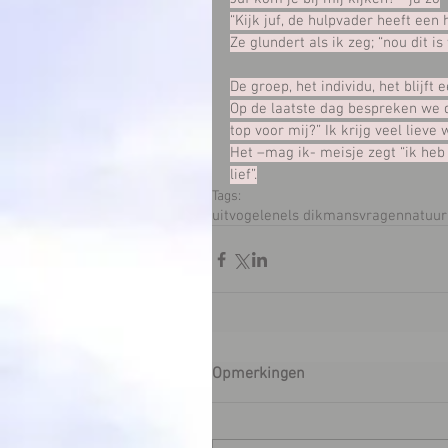
“Kijk juf, de hulpvader heeft een
Ze glundert als ik zeg; “nou dit i
De groep, het individu, het blijft
Op de laatste dag bespreken we d
top voor mij?” Ik krijg veel lieve 
Het –mag ik- meisje zegt “ik heb 
lief”.
Tags:
uitvogelen
els dikmans
vragen
natuur
Opmerkingen