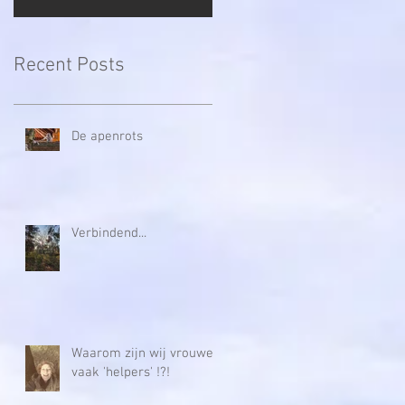
Recent Posts
De apenrots
Verbindend...
Waarom zijn wij vrouwen
vaak 'helpers' !?!