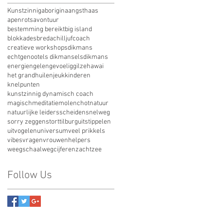
Kunstzinnig
aborigina
angsthaas
apenrots
avontuur
bestemming bereikt
big island
blokkades
breda
chilljuf
coach
creatieve workshops
dikmans
echtgenoot
els dikmans
elsdikmans
energi
engelen
gevoelig
gilze
hawai
het grand
huilen
jeuk
kinderen
knelpunten
kunstzinnig dynamisch coach
magisch
meditatie
molenchot
natuur
natuurlijke leiders
scheiden
snelweg
sorry zeggen
stort
tilburg
uitstippelen
uitvogelen
universum
veel prikkels
vibes
vragen
vrouwenhelpers
weegschaal
wegcijferen
zacht
zee
Follow Us