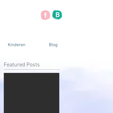
Kinderen
Blog
Featured Posts
Kom later terug
Gepubliceerde posts
zullen hier worden
weergegeven.