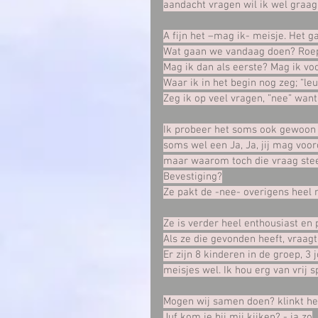
aandacht vragen wil ik wel graag ‘
A fijn het –mag ik- meisje. Het ga
Wat gaan we vandaag doen? Roept
Mag ik dan als eerste? Mag ik vo
Waar ik in het begin nog zeg; “leu
Zeg ik op veel vragen, ”nee” want
Ik probeer het soms ook gewoon t
soms wel een Ja, Ja, jij mag vooro
maar waarom toch die vraag stee
Bevestiging?
Ze pakt de -nee- overigens heel m
Ze is verder heel enthousiast en
Als ze die gevonden heeft, vraagt
Er zijn 8 kinderen in de groep, 3 
meisjes wel. Ik hou erg van vrij s
Mogen wij samen doen? klinkt het
Juf kom je bij mij kijken? - ja zo