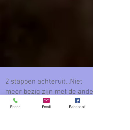
2 stappen achteruit...Niet
meer bezig zijn met de ander
Phone
Email
Facebook
Tijdens mijn opleiding tot Kunstzinnig
Dynamisch Coach leerde ik in een gesprek