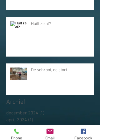
Huilt ze al?
De schroot, de stort
Archief
december 2024
(1)
1 post
april 2024
(1)
1 post
november 2023
(1)
1 post
december 2022
(1)
1 post
Phone
Email
Facebook